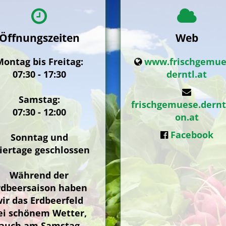
Öffnungszeiten
Web
ontag bis Freitag:
www.frischgemue
07:30 - 17:30
derntl.at
Samstag:
frischgemuese.dern
07:30 - 12:00
on.at
Facebook
Sonntag und
iertage geschlossen
Während der
rdbeersaison haben
ir das Erdbeerfeld
ei schönem Wetter,
auch am Samstag