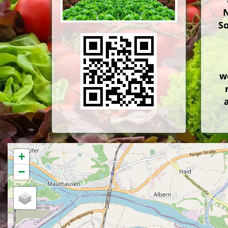
S
w
+
−