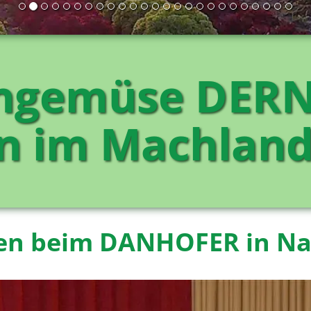
chgemüse DERN
n im Machland
en beim DANHOFER in Na