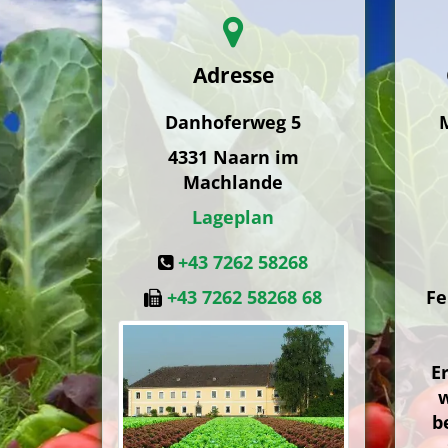
Adresse
Danhoferweg 5
M
4331
Naarn im
Machlande
Lageplan
+43 7262 58268
+43 7262 58268 68
Fe
E
w
b